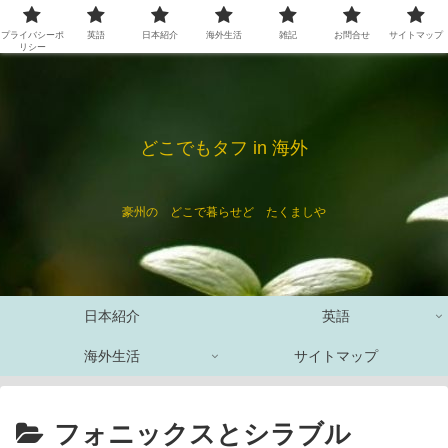
プライバシーポ
英語
日本紹介
海外生活
雑記
お問合せ
サイトマップ
リシー
どこでもタフ in 海外
豪州の どこで暮らせど たくましや
日本紹介
英語
海外生活
サイトマップ
フォニックスとシラブル