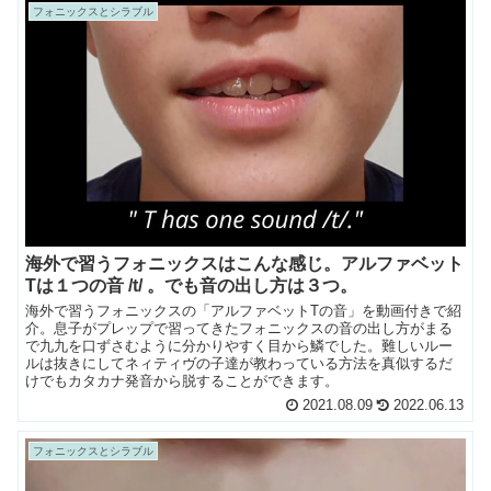
フォニックスとシラブル
海外で習うフォニックスはこんな感じ。アルファベット
Tは１つの音 /t/ 。でも音の出し方は３つ。
海外で習うフォニックスの「アルファベットTの音」を動画付きで紹
介。息子がプレップで習ってきたフォニックスの音の出し方がまる
で九九を口ずさむように分かりやすく目から鱗でした。難しいルー
ルは抜きにしてネィティヴの子達が教わっている方法を真似するだ
けでもカタカナ発音から脱することができます。
2021.08.09
2022.06.13
フォニックスとシラブル