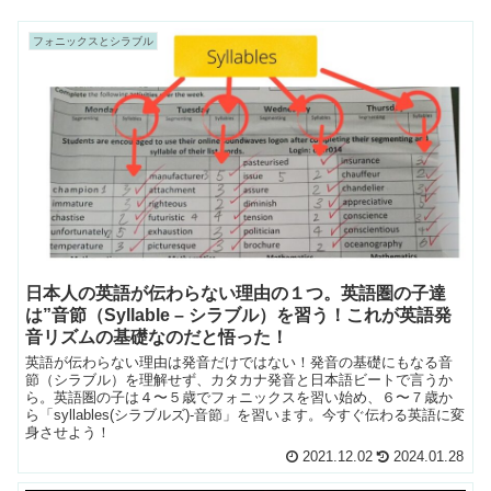
フォニックスとシラブル
日本人の英語が伝わらない理由の１つ。英語圏の子達
は”音節（Syllable – シラブル）を習う！これが英語発
音リズムの基礎なのだと悟った！
英語が伝わらない理由は発音だけではない！発音の基礎にもなる音
節（シラブル）を理解せず、カタカナ発音と日本語ビートで言うか
ら。英語圏の子は４〜５歳でフォニックスを習い始め、６〜７歳か
ら「syllables(シラブルズ)-音節」を習います。今すぐ伝わる英語に変
身させよう！
2021.12.02
2024.01.28